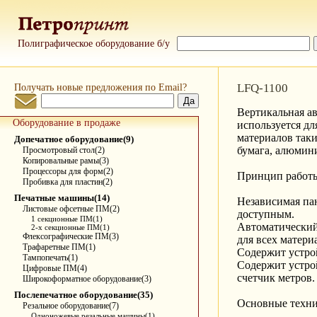
Полиграфическое оборудование б/у
Получать новые предложения по Email?
LFQ-1100
Вертикальная а
Оборудование в продаже
используется дл
материалов так
Допечатное оборудование(9)
бумага, алюмини
Просмотровый стол(2)
Копировальные рамы(3)
Процессоры для форм(2)
Принцип работы
Пробивка для пластин(2)
Печатные машины(14)
Независимая пан
Листовые офсетные ПМ(2)
доступным.
1 секционные ПМ(1)
Автоматический
2-х секционные ПМ(1)
Флексографические ПМ(3)
для всех матери
Трафаретные ПМ(1)
Содержит устро
Тампопечать(1)
Содержит устро
Цифровые ПМ(4)
счетчик метров.
Широкоформатное оборудование(3)
Послепечатное оборудование(35)
Основные техни
Резальное оборудование(7)
Одноножевые резальные машины(1)