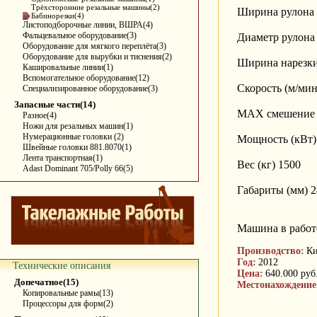
Трёхсторонние резальные машины(2)
Ширина рулона 
Бабинорезки(4)
Листоподборочные линии, ВШРА(4)
Фальцевальное оборудование(3)
Диаметр рулона
Оборудование для мягкого переплёта(3)
Оборудование для вырубки и тиснения(2)
Ширина нарезки
Кашировальные линии(1)
Вспомогательное оборудование(12)
Скорость (м/мин
Специализированное оборудование(3)
Запасные части(14)
МАХ смешение к
Разное(4)
Ножи для резальных машин(1)
Нумерационные головки (2)
Мощность (кВт)
Швейные головки 881.8070(1)
Лента транспортная(1)
Вес (кг) 1500
Adast Dominant 705/Polly 66(5)
Габариты (мм) 
Машина в работе
Производство:
Ки
Год:
2012
Технические описания
Цена:
640.000 руб
Допечатное(15)
Местонахождение
Копировальные рамы(13)
Процессоры для форм(2)