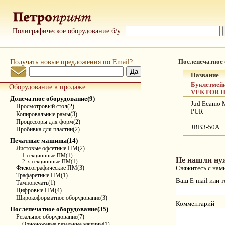
Полиграфическое оборудование б/у
Получать новые предложения по Email?
Послепечатное
Название
Буклетмей
Оборудование в продаже
VEKTOR H
Допечатное оборудование(9)
Jud Ecamo 
Просмотровый стол(2)
PUR
Копировальные рамы(3)
Процессоры для форм(2)
JBB3-50A
Пробивка для пластин(2)
Печатные машины(14)
Листовые офсетные ПМ(2)
1 секционные ПМ(1)
Не нашли ну
2-х секционные ПМ(1)
Флексографические ПМ(3)
Свяжитесь с нам
Трафаретные ПМ(1)
Ваш E-mail или 
Тампопечать(1)
Цифровые ПМ(4)
Широкоформатное оборудование(3)
Комментарий
Послепечатное оборудование(35)
Резальное оборудование(7)
Одноножевые резальные машины(1)