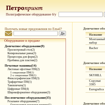
Полиграфическое оборудование б/у
Получать новые предложения по Email?
Допечатное об
Название
Монтажны
Оборудование в продаже
набор
Допечатное оборудование(9)
Bacher
Просмотровый стол(2)
Копировальные рамы(3)
Процессоры для форм(2)
Пробивка для пластин(2)
Допечатное об
Печатные машины(14)
Листовые офсетные ПМ(2)
Название
1 секционные ПМ(1)
SKYHILL
2-х секционные ПМ(1)
Флексографические ПМ(3)
Copymat
Трафаретные ПМ(1)
3385
Тампопечать(1)
Цифровые ПМ(4)
Eurografica
Широкоформатное оборудование(3)
Послепечатное оборудование(35)
Резальное оборудование(7)
Допечатное об
Одноножевые резальные машины(1)