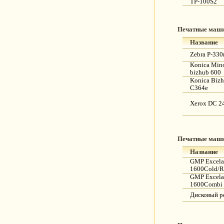
TP-100S2
Печатные маш
Название
Zebra P-33
Konica Mino
bizhub 600
Konica Biz
C364е
Xerox DC 2
Печатные маш
Название
GMP Excel
1600Cold/
GMP Excela
1600Combi
Дисковый р