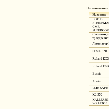
Послепечатное
Название
LOTUS
STEINEMAN
CMR
SUPERCOM
Стеллажи д
трафаретно
Ламинатор 
SFML-520
Roland EGX
Roland EGX
Busch
Abeko
SMB N5EK
KL 550
KALLFASS 
WRAP 950