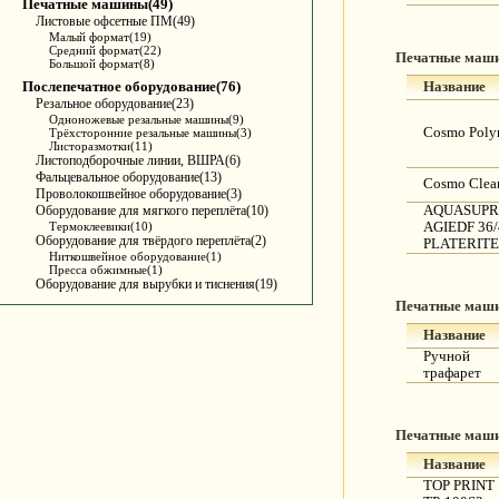
Печатные машины(49)
Листовые офсетные ПМ(49)
Малый формат(19)
Средний формат(22)
Печатные маш
Большой формат(8)
Послепечатное оборудование(76)
Название
Резальное оборудование(23)
Одноножевые резальные машины(9)
Cosmo Polym
Трёхсторонние резальные машины(3)
Листоразмотки(11)
Листоподборочные линии, ВШРА(6)
Фальцевальное оборудование(13)
Cosmo Clea
Проволокошвейное оборудование(3)
Оборудование для мягкого переплёта(10)
AQUASUPR
Термоклеевики(10)
AGIEDF 36/
Оборудование для твёрдого переплёта(2)
PLATERITE
Ниткошвейное оборудование(1)
Пресса обжимные(1)
Оборудование для вырубки и тиснения(19)
Печатные маш
Название
Ручной
трафарет
Печатные маш
Название
TOP PRINT