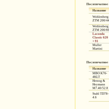
Послепечатное
Название
Wohlenberg
ZTM 200/4
Wohlenberg
ZTM 200/6
Laconda
Classic 620
+ 91
Muller
Martini
Послепечатное
Название
MBO K76-
4KLT
Herzog &
Heymann
M7.40/52.8
Stahl TD78-
4.6