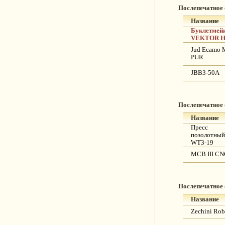
Послепечатное
Название
Буклетмей
VEKTOR H
Jud Ecamo 
PUR
JBB3-50A
Послепечатное
Название
Пресс
позолотный
WT3-19
MCB III C
Послепечатное
Название
Zechini Ro