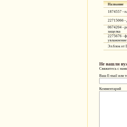
Название
1874557 - п
22715066 -
0674204 - р
защелка
2275676 - ф
увлажнение
Эл.блок от 
Не нашли ну
Свяжитесь с нам
Ваш E-mail или 
Комментарий