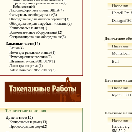
Трёхсторонние резальные машины(2)
Название
Бабинорезки(4)
Листоподборочные линии, ВШРА(4)
Horsell Pro-
Фальцевальное оборудование(3)
Оборудование для мягкого переплёта(3)
Danagraf 8
Оборудование для вырубки и тиснения(2)
Кашировальные линии(1)
Вспомогательное оборудование(12)
Специализированное оборудование(3)
Допечатное об
Запасные части(14)
Название
Разное(4)
Ножи для резальных машин(1)
Montaloch
Нумерационные головки (2)
Швейные головки 881.8070(1)
Beil
Лента транспортная(1)
Adast Dominant 705/Polly 66(5)
Печатные маш
Название
Ryobi 3300
Технические описания
Печатные маш
Допечатное(15)
Название
Копировальные рамы(13)
Процессоры для форм(2)
Heidelberg
SM 52-2