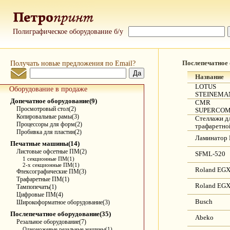
Полиграфическое оборудование б/у
Получать новые предложения по Email?
Послепечатное
Название
LOTUS
Оборудование в продаже
STEINEMAN
Допечатное оборудование(9)
CMR
Просмотровый стол(2)
SUPERCOM
Копировальные рамы(3)
Стеллажи д
Процессоры для форм(2)
трафаретно
Пробивка для пластин(2)
Ламинатор 
Печатные машины(14)
Листовые офсетные ПМ(2)
SFML-520
1 секционные ПМ(1)
2-х секционные ПМ(1)
Roland EGX
Флексографические ПМ(3)
Трафаретные ПМ(1)
Roland EGX
Тампопечать(1)
Цифровые ПМ(4)
Busch
Широкоформатное оборудование(3)
Послепечатное оборудование(35)
Abeko
Резальное оборудование(7)
Одноножевые резальные машины(1)