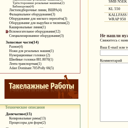
SMB N5EK
Трёхсторонние резальные машины(2)
Бабинорезки(4)
KL 550
Листоподборочные линии, ВШРА(4)
Фальцевальное оборудование(3)
KALLFASS 
Оборудование для мягкого переплёта(3)
WRAP 950
Оборудование для вырубки и тиснения(2)
Кашировальные линии(1)
Вспомогательное оборудование(12)
Не нашли ну
Специализированное оборудование(3)
Свяжитесь с нам
Запасные части(14)
Разное(4)
Ваш E-mail или 
Ножи для резальных машин(1)
Нумерационные головки (2)
Швейные головки 881.8070(1)
Комментарий
Лента транспортная(1)
Adast Dominant 705/Polly 66(5)
Технические описания
Допечатное(15)
Копировальные рамы(13)
Процессоры для форм(2)