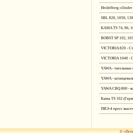
Heidelberg cilinde
SBL 820, 1050, 13
KAMA TS 74, 96, 1
BOBST SP 102, 103
VICTORIA 820 - С
VICTORIA 1040 - 
YAWA - тигельные 
YAWA - штанцевал
YAWA CBQ 800 - к
Kama TS 102 (Герм
ПВЭ-4 пресс высеч
© «Петр