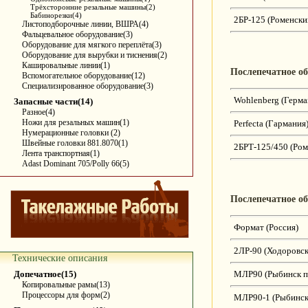
Трёхсторонние резальные машины(2)
Бабинорезки(4)
2БР-125 (Роменский
Листоподборочные линии, ВШРА(4)
Фальцевальное оборудование(3)
Оборудование для мягкого переплёта(3)
Оборудование для вырубки и тиснения(2)
Кашировальные линии(1)
Послепечатное о
Вспомогательное оборудование(12)
Специализированное оборудование(3)
Wohlenberg (Герма
Запасные части(14)
Разное(4)
Ножи для резальных машин(1)
Perfecta (Гармания
Нумерационные головки (2)
Швейные головки 881.8070(1)
2БРТ-125/450 (Ром
Лента транспортная(1)
Adast Dominant 705/Polly 66(5)
Послепечатное о
Формат (Россия)
2ЛР-90 (Ходоровск
Технические описания
Допечатное(15)
МЛР90 (Рыбинск п
Копировальные рамы(13)
Процессоры для форм(2)
МЛР90-1 (Рыбинск