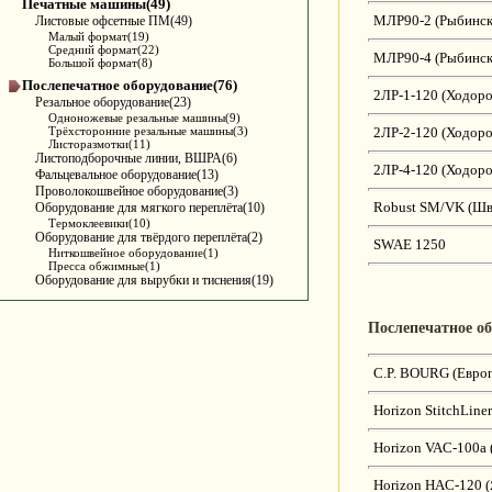
Печатные машины(49)
Листовые офсетные ПМ(49)
МЛР90-2 (Рыбинск
Малый формат(19)
Средний формат(22)
МЛР90-4 (Рыбинск
Большой формат(8)
Послепечатное оборудование(76)
2ЛР-1-120 (Ходоро
Резальное оборудование(23)
Одноножевые резальные машины(9)
Трёхсторонние резальные машины(3)
2ЛР-2-120 (Ходоро
Листоразмотки(11)
Листоподборочные линии, ВШРА(6)
2ЛР-4-120 (Ходоро
Фальцевальное оборудование(13)
Проволокошвейное оборудование(3)
Оборудование для мягкого переплёта(10)
Robust SM/VK (Шв
Термоклеевики(10)
Оборудование для твёрдого переплёта(2)
SWAE 1250
Ниткошвейное оборудование(1)
Пресса обжимные(1)
Оборудование для вырубки и тиснения(19)
Послепечатное о
С.P. BOURG (Евро
Horizon StitchLine
Horizon VAC-100a 
Horizon HAC-120 