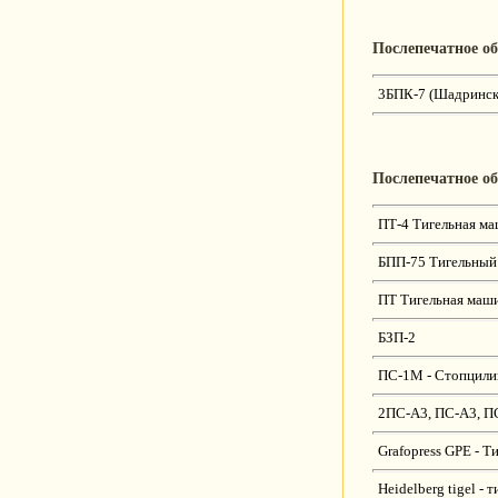
Послепечатное о
3БПК-7 (Шадринск
Послепечатное о
ПТ-4 Тигельная м
БПП-75 Тигельный
ПТ Тигельная маш
БЗП-2
ПС-1М - Стопцили
2ПС-А3, ПС-А3, ПС
Grafopress GPE - Т
Heidelberg tigel -