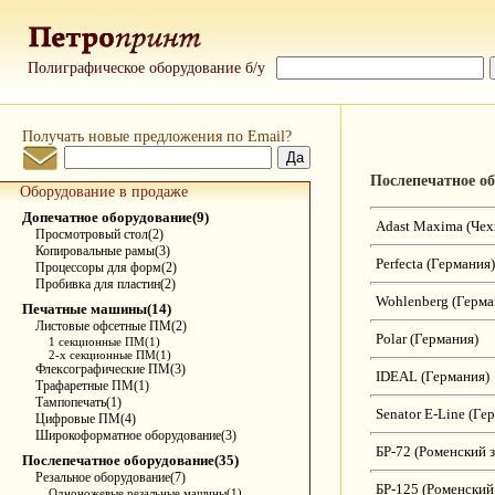
Полиграфическое оборудование б/у
Получать новые предложения по Email?
Послепечатное о
Оборудование в продаже
Допечатное оборудование(9)
Adast Maxima (Чех
Просмотровый стол(2)
Копировальные рамы(3)
Perfecta (Германия)
Процессоры для форм(2)
Пробивка для пластин(2)
Wohlenberg (Герма
Печатные машины(14)
Листовые офсетные ПМ(2)
Polar (Германия)
1 секционные ПМ(1)
2-х секционные ПМ(1)
Флексографические ПМ(3)
IDEAL (Германия)
Трафаретные ПМ(1)
Тампопечать(1)
Senator E-Line (Ге
Цифровые ПМ(4)
Широкоформатное оборудование(3)
БР-72 (Роменский з
Послепечатное оборудование(35)
Резальное оборудование(7)
БР-125 (Роменский 
Одноножевые резальные машины(1)