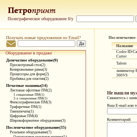
Полиграфическое оборудование б/у
Получать новые предложения по Email?
Послепечатное
Название
Codor ID-Ca
Оборудование в продаже
Cutter
Допечатное оборудование(9)
Talent
Просмотровый стол(2)
Копировальные рамы(3)
ламинатор 
Процессоры для форм(2)
300VS
Пробивка для пластин(2)
Печатные машины(14)
Листовые офсетные ПМ(2)
Не нашли ну
1 секционные ПМ(1)
Свяжитесь с нам
2-х секционные ПМ(1)
Флексографические ПМ(3)
Ваш E-mail или 
Трафаретные ПМ(1)
Тампопечать(1)
Цифровые ПМ(4)
Комментарий
Широкоформатное оборудование(3)
Послепечатное оборудование(35)
Резальное оборудование(7)
Одноножевые резальные машины(1)