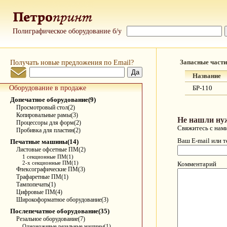
Полиграфическое оборудование б/у
Получать новые предложения по Email?
Запасные части
Название
Оборудование в продаже
БР-110
Допечатное оборудование(9)
Просмотровый стол(2)
Копировальные рамы(3)
Не нашли ну
Процессоры для форм(2)
Свяжитесь с нам
Пробивка для пластин(2)
Ваш E-mail или 
Печатные машины(14)
Листовые офсетные ПМ(2)
1 секционные ПМ(1)
2-х секционные ПМ(1)
Комментарий
Флексографические ПМ(3)
Трафаретные ПМ(1)
Тампопечать(1)
Цифровые ПМ(4)
Широкоформатное оборудование(3)
Послепечатное оборудование(35)
Резальное оборудование(7)
Одноножевые резальные машины(1)